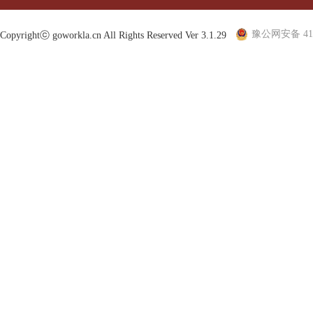
豫公网安备 410
Copyrightⓒ goworkla.cn All Rights Reserved Ver 3.1.29