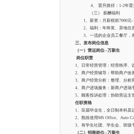
4、
晋升路径：
1-2年
（三）
薪酬福利
1、薪资：
月薪税前
7000元
-
2、福利：
年终奖、异地住
3、
一流的企业员工餐厅，
三、发布岗位信息
（一）营运岗位
--万新生
岗位职责
1、日常经营管理：经营秩序、
2、商户经营辅导：帮助商户改
3、商户经营分析：整理、分析
4、商户进场服务：新商户进场
5、顾客投诉处理：协助营运主
任职资格
1、应届毕业生，全日制本科及
2、熟练使用MS Office、Auto
3、有学生社团、学生会、班级
（二）招商岗位
--万新生