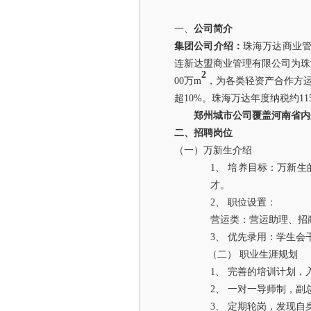
一、
公司简介
集团公司介绍：
珠海万达商业
连新达盟商业管理有限公司为珠
2
00万m
，为各类轻资产合作方
超10%。珠海万达年度纳税约11
郑州城市公司覆盖河南省内
二、
招聘岗位
（一）
万新生
介绍
1、
培养目标：
万新生
才。
2、
职位设置：
营运类：营运助理、招
3、
优先录用：学生会
（二）
职业生涯规划
1、
完善的培训计划，
2、
一对一导师制，副
3、
定期轮岗，发现自