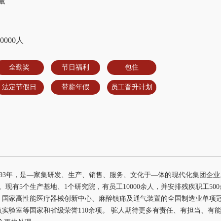
械
0000人
全勤奖
节日福利
包住
法定节假日
带薪年假
员工晋升计划
993年，是—家集研发、生产、销售、服务、文化于—体的现代化集团企
。现有5个生产基地、1个研究院，有员工10000余人，并安排残疾职工5
、国家高性能医疗器械创新中心、麻醉镇痛及通气装置的全国制造业单项
实验室等国家和省级荣誉110余项。 驼人期待更多有责任、有担当、有