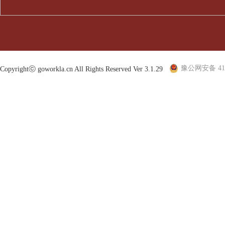
豫公网安备 410
Copyrightⓒ goworkla.cn All Rights Reserved Ver 3.1.29