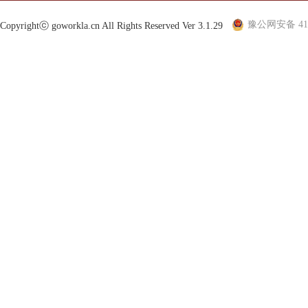
豫公网安备 410
Copyrightⓒ goworkla.cn All Rights Reserved Ver 3.1.29